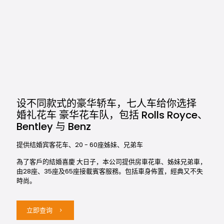
设不同款式的豪华轿车，七人车给你选择
婚礼花车 豪华花车队，包括 Rolls Royce、
Bentley 与 Benz
提供结婚宾客花车、20 - 60座姊妹、兄弟车
為了客戶的結婚喜慶 大日子，本公司提供房車花車、姊妹兄弟車，
由28座、35座及65座接載賓客服務。包括車身佈置，經典又不失
時尚。
立即查询