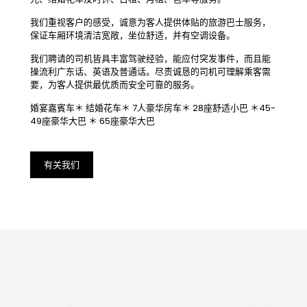
我们重视客户的感受，诚意为客人提供体贴的旅游巴士服务，
保证车厢环境清洁宽敞，坐位舒适，并有空调设备。
我们聘请的司机皆具丰富驾驶经验，能应付突发事件，而且能
操流利广东话、英语及普通话。尽责诚恳的司机可理解乘客需
要，为客人提供最优质而安全可靠的服务。
婚宴嘉賓车＊ 结婚花车＊ 7人豪华房车＊ 28座舒适小巴 ＊45-
49座豪华大巴 ＊ 65座豪华大巴
有关我们