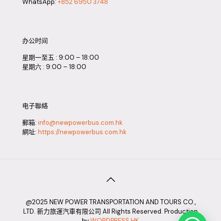
WhatsApp:
+852 6950 3748
办公时间
星期一至五 : 9:00 – 18:00
星期六 : 9:00 – 18:00
电子聯絡
郵箱:
info@newpowerbus.com.hk
網址:
https://newpowerbus.com.hk
@2025 NEW POWER TRANSPORTATION AND TOURS CO.,
LTD. 新力旅運汽車有限公司 All Rights Reserved. Production
by
WORDPRESS HK